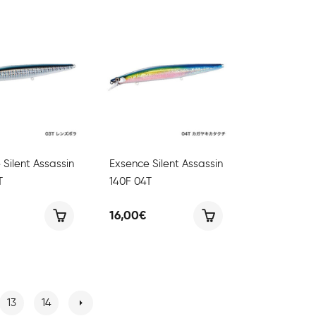
Silent Assassin
Exsence Silent Assassin
T
140F 04T
16,00
€
13
14