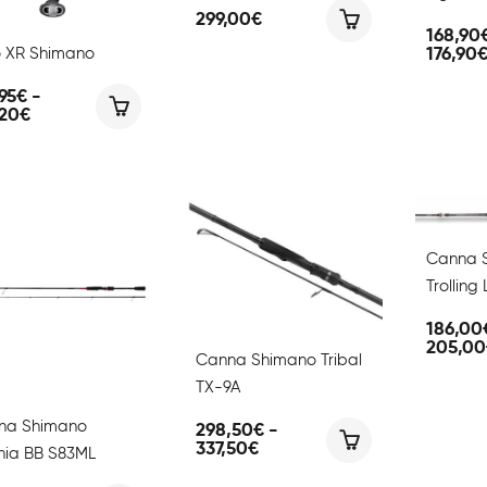
299,00
€
168,90
o XR Shimano
176,90
95
€
-
Fascia
,20
€
di
prezzo:
da
136,95€
a
149,20€
Canna S
Trolling 
186,00
205,00
Canna Shimano Tribal
TX-9A
na Shimano
298,50
€
-
Fascia
337,50
€
hia BB S83ML
di
prezzo: