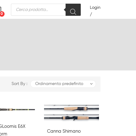
Products
Login
search
0
/
Sort By :
Ordinamento predefinito
GLoomis E6X
Canna Shimano
orm