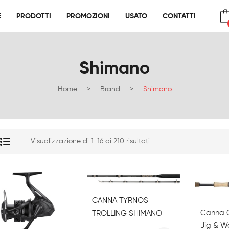
E
PRODOTTI
PROMOZIONI
USATO
CONTATTI
E
PRODOTTI
PROMOZIONI
USATO
CONTATTI
No products in the cart.
Shimano
Home
>
Brand
>
Shimano
Visualizzazione di 1-16 di 210 risultati
CANNA TYRNOS
Canna 
TROLLING SHIMANO
Jig & W