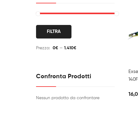
Prezzo
Prezzo
FILTRA
Min
Max
Prezzo:
0€
—
1.410€
Exse
Confronta Prodotti
140F
16,
Nessun prodotto da confrontare