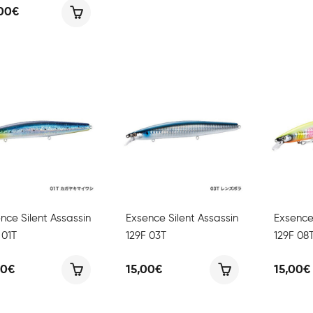
da
,00
€
298,50€
a
337,50€
nce Silent Assassin
Exsence Silent Assassin
Exsence 
 01T
129F 03T
129F 08
00
€
15,00
€
15,00
€