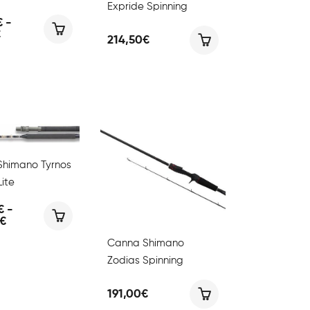
Expride Spinning
€
-
Fascia
€
214,50
€
di
prezzo:
da
168,90€
a
176,90€
himano Tyrnos
Lite
€
-
Fascia
€
di
Canna Shimano
prezzo:
da
Zodias Spinning
186,00€
a
205,00€
191,00
€