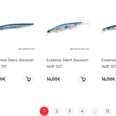
nce Silent Assassin
Exsence Silent Assassin
Exsence 
 01T
140F 02T
140F 03
00
€
16,00
€
16,00
€
1
2
3
4
…
12