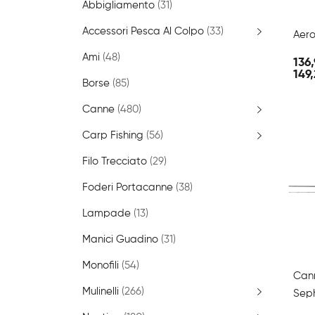
Abbigliamento
(31)
Accessori Pesca Al Colpo
(33)
Aer
Ami
(48)
136,
149
Borse
(85)
Canne
(480)
Carp Fishing
(56)
Filo Trecciato
(29)
Foderi Portacanne
(38)
Lampade
(13)
Manici Guadino
(31)
Monofili
(54)
Can
Mulinelli
(266)
Sep