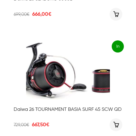
Il
Il
666,00
€
699,00
€
prezzo
prezzo
originale
attuale
era:
è:
699,00€.
666,00€.
In
offert
a!
Daiwa 26 TOURNAMENT BASIA SURF 45 SCW QD
Il
Il
667,50
€
729,00
€
prezzo
prezzo
originale
attuale