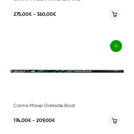
Fascia
275,00
€
-
360,00
€
di
prezzo:
da
275,00€
a
360,00€
In
offert
a!
Canna Maver Darkside Boat
Fascia
174,00
€
-
209,00
€
di
prezzo: