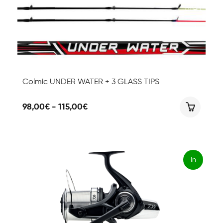
offert
a!
Colmic UNDER WATER + 3 GLASS TIPS
Fascia
98,00
€
-
115,00
€
di
prezzo:
da
98,00€
a
115,00€
In
offert
a!