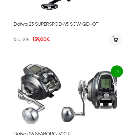
Daiwa 23 SUPERSPOD 45 SCW QD-OT
Il
Il
139,00
€
150,00
€
prezzo
prezzo
originale
attuale
era:
è:
150,00€.
139,00€.
In
offert
a!
Daiwa 26 SEABORG 300JL