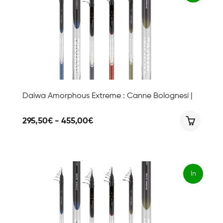
offert
a!
Daiwa Amorphous Extreme : Canne Bolognesi |
Fascia
295,50
€
-
455,00
€
di
prezzo:
da
295,50€
a
455,00€
In
offert
a!