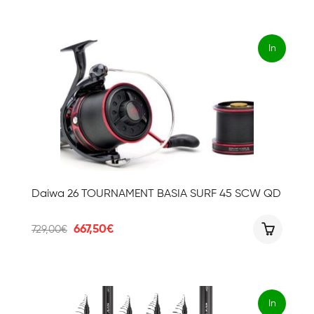
era:
è:
729,00€.
667,50€.
In
offert
a!
Daiwa 26 TOURNAMENT BASIA SURF 45 SCW QD
Il
Il
667,50
€
729,00
€
prezzo
prezzo
originale
attuale
era:
è:
729,00€.
667,50€.
In