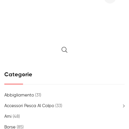
prezzo
prezzo
originale
attuale
era:
è:
455,00€.
435,00€.
Categorie
Abbigliamento
(31)
Accessori Pesca Al Colpo
(33)
Ami
(48)
Borse
(85)