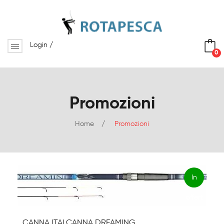
Login
/
0
No products in the cart.
Promozioni
Home
/
Promozioni
In
offert
a!
CANNA ITALCANNA DREAMING