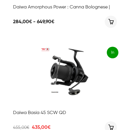
Daiwa Amorphous Power : Canna Bolognese |
Fascia
284,00
€
-
649,90
€
di
prezzo:
da
284,00€
a
649,90€
In
offert
a!
Daiwa Basia 45 SCW QD
Il
Il
435,00
€
455,00
€