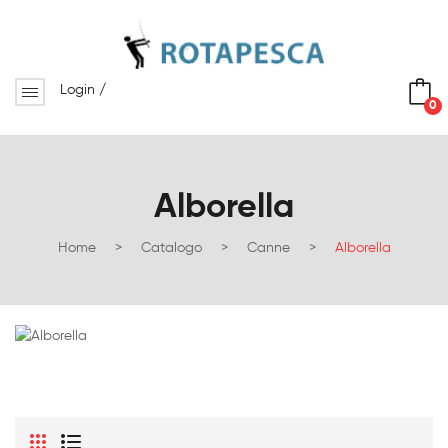
Login
/
0
No products in the cart.
Alborella
Home
>
Catalogo
>
Canne
>
Alborella