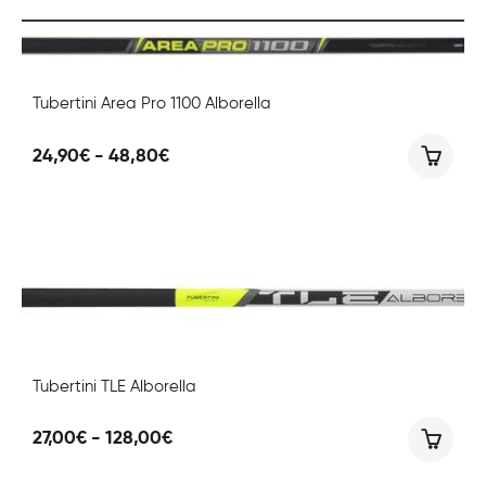
29,80€
a
255,00€
Tubertini Area Pro 1100 Alborella
Fascia
24,90
€
-
48,80
€
di
prezzo:
da
24,90€
a
48,80€
Tubertini TLE Alborella
Fascia
27,00
€
-
128,00
€
di
prezzo: