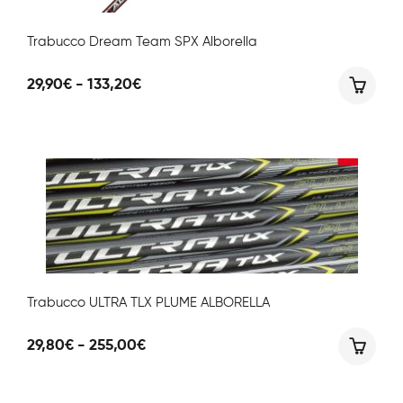
Trabucco Dream Team SPX Alborella
Fascia
29,90
€
-
133,20
€
di
prezzo:
da
29,90€
a
133,20€
Trabucco ULTRA TLX PLUME ALBORELLA
Fascia
29,80
€
-
255,00
€
di
prezzo:
da