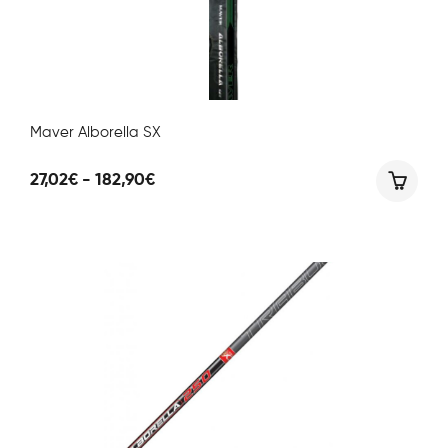
Maver Alborella SX
Fascia
27,02
€
-
182,90
€
di
prezzo:
da
27,02€
a
182,90€