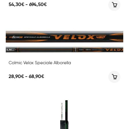
Fascia
54,30
€
-
694,50
€
di
prezzo:
da
54,30€
a
694,50€
Colmic Velox Speciale Alborella
Fascia
28,90
€
-
68,90
€
di
prezzo:
da
28,90€
a
68,90€