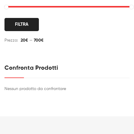
Pr
Pr
FILTRA
Mi
M
Prezzo:
20€
—
700€
Confronta Prodotti
Nessun prodotto da confrontare