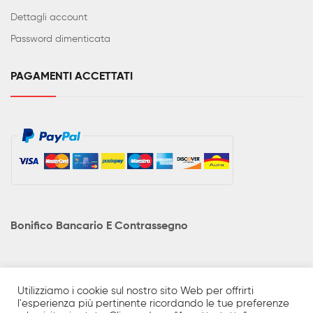
Dettagli account
Password dimenticata
PAGAMENTI ACCETTATI
Bonifico Bancario E Contrassegno
Utilizziamo i cookie sul nostro sito Web per offrirti
l'esperienza più pertinente ricordando le tue preferenze
I prodotti in catalogo sono solo una minima parte di quanto