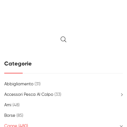
da
27,00€
a
128,00€
Categorie
Abbigliamento
(31)
Accessori Pesca Al Colpo
(33)
Ami
(48)
Borse
(85)
Canne
(480)