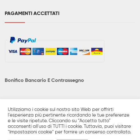
PAGAMENTI ACCETTATI
Bonifico Bancario E Contrassegno
Utilizziamo i cookie sul nostro sito Web per offrirti
l'esperienza più pertinente ricordando le tue preferenze
I prodotti in catalogo sono solo una minima parte di quanto
e le visite ripetute. Cliccando su “Accetta tutto”
realmente disponibile. Prezzi e caratteristiche tecniche possono
acconsenti all'uso di TUTTI i cookie. Tuttavia, puoi visitare
essere soggetti a variazioni senza preavviso e le foto sono a
"Impostazioni cookie" per fornire un consenso controllato.
titolo puramente indicativo. Prezzi iva compresa. Sito Ecommerce