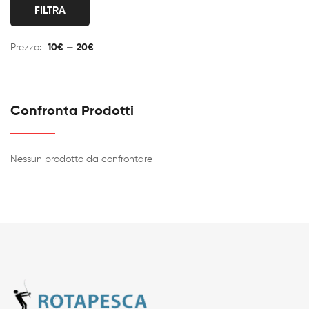
Pr
Pr
FILTRA
Mi
M
Prezzo:
10€
—
20€
Confronta Prodotti
Nessun prodotto da confrontare