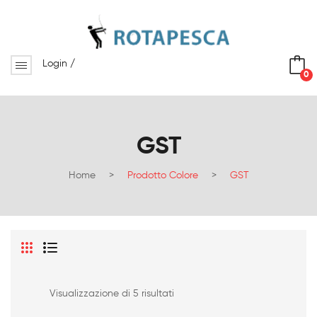
Login
/
0
No products in the cart.
GST
Home
>
Prodotto Colore
>
GST
Visualizzazione di 5 risultati