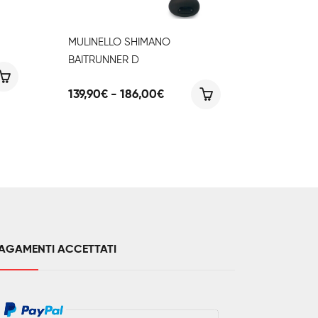
MULINELLO SHIMANO
BAITRUNNER D
a
Fascia
139,90
€
-
186,00
€
o:
di
prezzo:
00€
da
139,90€
00€
a
186,00€
AGAMENTI ACCETTATI