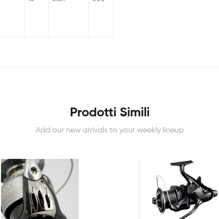
Prodotti Simili
Add our new arrivals to your weekly lineup