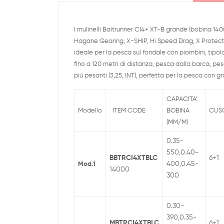
I mulinelli Baitrunner CI4+ XT-B grande (bobina 1400
Hagane Gearing, X-SHIP, Hi Speed Drag, X Protect, c
ideale per la pesca sul fondale con piombini, tipol
fino a 120 metri di distanza, pesca dalla barca, p
più pesanti (3,25, INT), perfetta per la pesca con gr
CAPACITA’
Modello
ITEM CODE
BOBINA
CUSC
(MM/M)
0.35-
550,0.40-
BBTRCI4XTBLC
6+1
400,0.45-
Mod.1
14000
300
0.30-
390,0.35-
MBTRCI4XTBLC
6+1