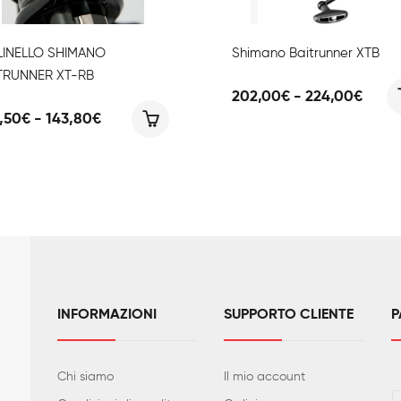
INELLO SHIMANO
Shimano Baitrunner XTB
TRUNNER XT-RB
Fasci
202,00
€
-
224,00
€
di
Fascia
,50
€
-
143,80
€
prezz
di
da
prezzo:
202,
da
a
136,50€
224,
a
143,80€
INFORMAZIONI
SUPPORTO CLIENTE
P
Chi siamo
Il mio account