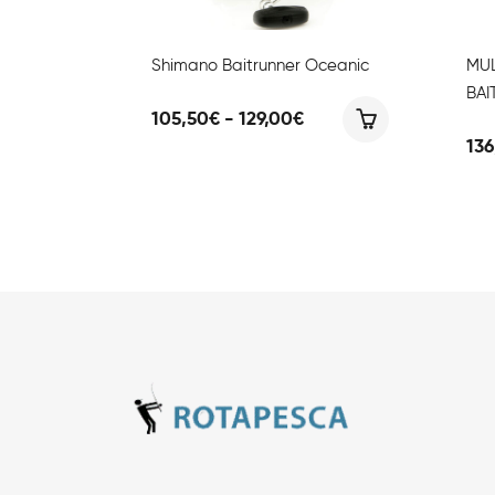
Shimano Baitrunner Oceanic
MUL
BAI
Fascia
105,50
€
-
129,00
€
di
136
prezzo:
da
105,50€
a
129,00€