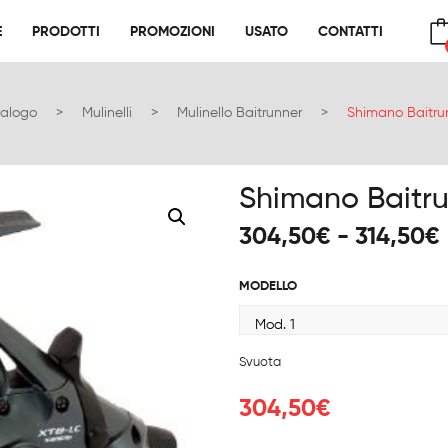
E
PRODOTTI
PROMOZIONI
USATO
CONTATTI
E
PRODOTTI
PROMOZIONI
USATO
CONTATTI
No products in the cart.
alogo
>
Mulinelli
>
Mulinello Baitrunner
>
Shimano Baitru
Shimano Baitru
304,50
€
-
314,50
€
MODELLO
Svuota
304,50
€