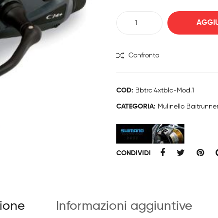
Shimano
AGGIU
Baitrunner
XTB
Ci4+
Confronta
LC
quantità
COD:
Bbtrci4xtblc-Mod.1
CATEGORIA:
Mulinello Baitrunne
CONDIVIDI
zione
Informazioni aggiuntive