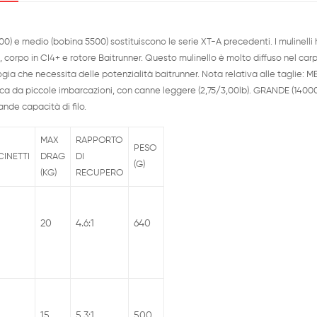
0) e medio (bobina 5500) sostituiscono le serie XT-A precedenti. I mulinelli h
orpo in CI4+ e rotore Baitrunner. Questo mulinello è molto diffuso nel carpfi
ogia che necessita delle potenzialità baitrunner. Nota relativa alle taglie: M
esca da piccole imbarcazioni, con canne leggere (2,75/3,00lb). GRANDE (1400
ande capacità di filo.
MAX
RAPPORTO
PESO
INETTI
DRAG
DI
(G)
(KG)
RECUPERO
20
4.6:1
640
15
5.3:1
500