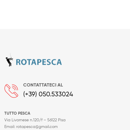
prezzo:
da
260,00€
a
309,00€
CONTATTATECI AL
(+39) 050.533024
TUTTO PESCA
Via Livornese n.120/f – 56122 Pisa
Email: rotapesca@gmail.com