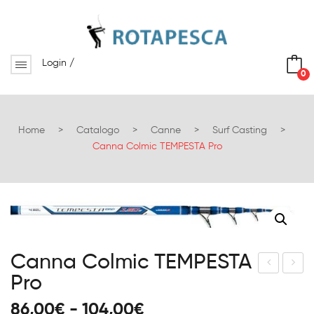
Login
/
0
No products in the cart.
Home
>
Catalogo
>
Canne
>
Surf Casting
>
Canna Colmic TEMPESTA Pro
Canna Colmic TEMPESTA
Pro
ann
rac
a
cio
Fascia
86,00
€
-
104,00
€