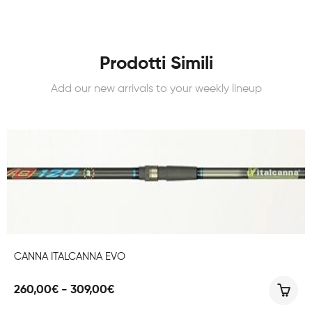
Prodotti Simili
Add our new arrivals to your weekly lineup
CANNA ITALCANNA EVO
Fascia
260,00
€
-
309,00
€
di