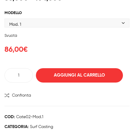
ITAL
Ma
di
CA
ver
prezzo:
MODELLO
NN
rive
da
A
stit
86,00€
DY
o
a
Svuota
104,00€
NA
MIS
86,00
€
Canna
AGGIUNGI AL CARRELLO
Colmic
TEMPESTA
Pro
Confronta
quantità
COD:
Cate02-Mod.1
CATEGORIA:
Surf Casting