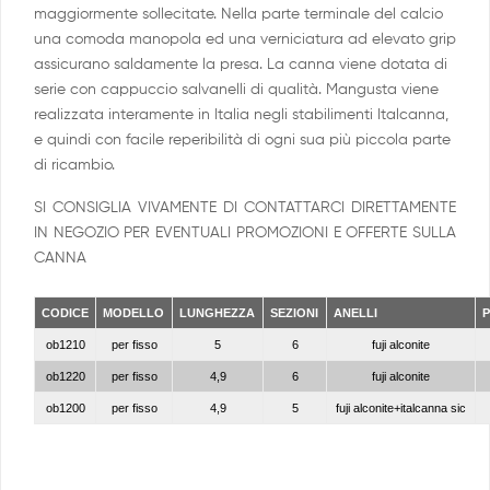
maggiormente sollecitate. Nella parte terminale del calcio
una comoda manopola ed una verniciatura ad elevato grip
assicurano saldamente la presa. La canna viene dotata di
serie con cappuccio salvanelli di qualità. Mangusta viene
realizzata interamente in Italia negli stabilimenti Italcanna,
e quindi con facile reperibilità di ogni sua più piccola parte
di ricambio.
SI CONSIGLIA VIVAMENTE DI CONTATTARCI DIRETTAMENTE
IN NEGOZIO PER EVENTUALI PROMOZIONI E OFFERTE SULLA
CANNA
CODICE
MODELLO
LUNGHEZZA
SEZIONI
ANELLI
ob1210
per fisso
5
6
fuji alconite
ob1220
per fisso
4,9
6
fuji alconite
ob1200
per fisso
4,9
5
fuji alconite+italcanna sic