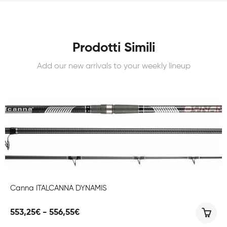
Prodotti Simili
Add our new arrivals to your weekly lineup
Canna ITALCANNA DYNAMIS
Fascia
553,25
€
-
556,55
€
di