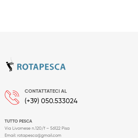
prezzo:
da
553,25€
a
556,55€
CONTATTATECI AL
(+39) 050.533024
TUTTO PESCA
Via Livornese n.120/f – 56122 Pisa
Email: rotapesca@gmail.com