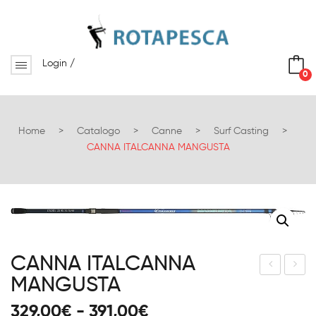
Login
/
0
No products in the cart.
Home
>
Catalogo
>
Canne
>
Surf Casting
>
CANNA ITALCANNA MANGUSTA
CANNA ITALCANNA
MANGUSTA
TAL
tiff
CA
Han
Fascia
329,00
€
-
391,00
€