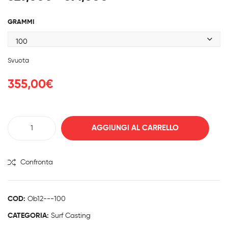
NN
ger
di
A
Red
prezzo:
GRAMMI
JIG
da
GIN
329,00€
G
a
Svuota
391,00€
LUN
GA
355,00
€
CANNA
AGGIUNGI AL CARRELLO
ITALCANNA
MANGUSTA
quantità
Confronta
COD:
Ob12---100
CATEGORIA:
Surf Casting