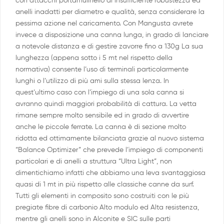
con attacchi portamulinello di insufficiente robustezza ed
anelli inadatti per diametro e qualità, senza considerare la
pessima azione nel caricamento. Con Mangusta avrete
invece a disposizione una canna lunga, in grado di lanciare
a notevole distanza e di gestire zavorre fino a 130g La sua
lunghezza (appena sotto i 5 mt nel rispetto della
normativa) consente l’uso di terminali particolarmente
lunghi o l’utilizzo di più ami sulla stessa lenza. In
quest’ultimo caso con l’impiego di una sola canna si
avranno quindi maggiori probabilità di cattura. La vetta
rimane sempre molto sensibile ed in grado di avvertire
anche le piccole ferrate. La canna è di sezione molto
ridotta ed ottimamente bilanciata grazie al nuovo sistema
“Balance Optimizer” che prevede l’impiego di componenti
particolari e di anelli a struttura “Ultra Light”, non
dimentichiamo infatti che abbiamo una leva svantaggiosa
quasi di 1 mt in più rispetto alle classiche canne da surf.
Tutti gli elementi in composito sono costruiti con le più
pregiate fibre di carbonio Alto modulo ed Alta resistenza,
mentre gli anelli sono in Alconite e SIC sulle parti