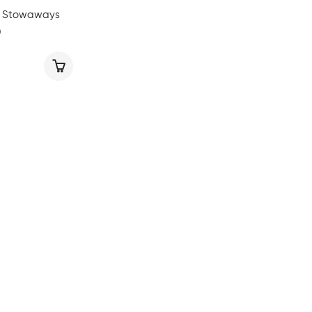
a Stowaways
0