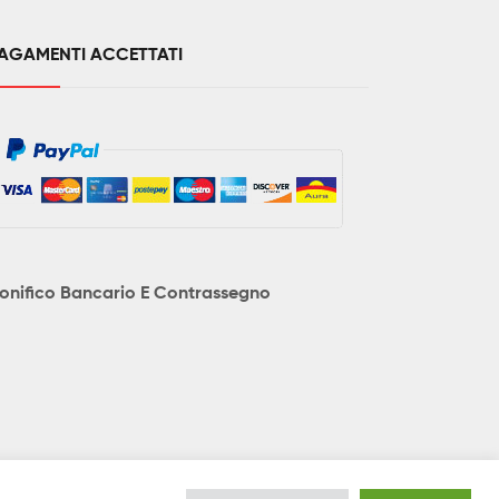
AGAMENTI ACCETTATI
onifico Bancario E Contrassegno
no essere soggetti a variazioni senza preavviso e le