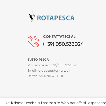
CONTATTATECI AL
(+39) 050.533024
TUTTO PESCA
Via Livornese n.120/f – 56122 Pisa
Email: rotapesca@gmail.com
Partita Iva 02103710501
I prodotti in catalogo sono solo una minima parte d
Utilizziamo i cookie sul nostro sito Web per offrirti l'esperien