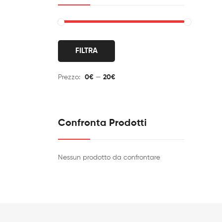
Prezzo
Prezzo
FILTRA
Min
Max
Prezzo:
0€
—
20€
Confronta Prodotti
Nessun prodotto da confrontare