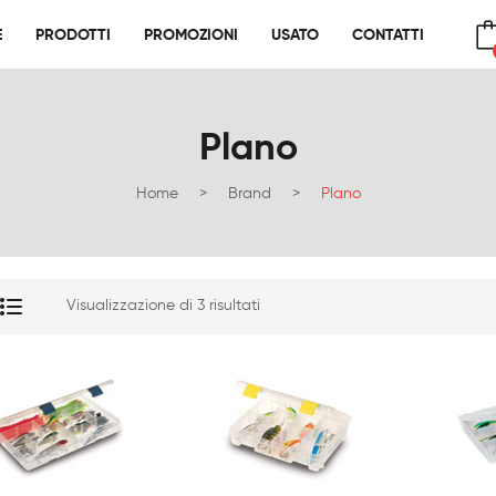
E
PRODOTTI
PROMOZIONI
USATO
CONTATTI
E
PRODOTTI
PROMOZIONI
USATO
CONTATTI
No products in the cart.
Plano
Home
>
Brand
>
Plano
Visualizzazione di 3 risultati