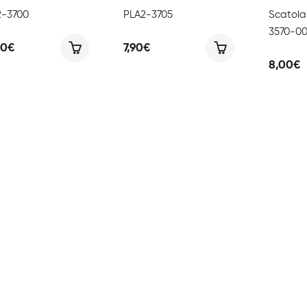
2-3700
PLA2-3705
Scatol
3570-0
50
€
7,90
€
8,00
€