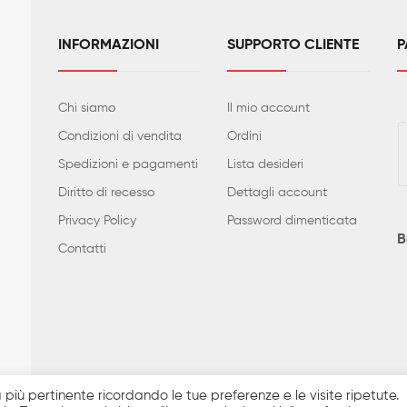
INFORMAZIONI
SUPPORTO CLIENTE
P
Chi siamo
Il mio account
Condizioni di vendita
Ordini
Spedizioni e pagamenti
Lista desideri
Diritto di recesso
Dettagli account
Privacy Policy
Password dimenticata
B
Contatti
i quanto realmente disponibile. Prezzi e caratteristiche tecniche posso
za più pertinente ricordando le tue preferenze e le visite ripetute.