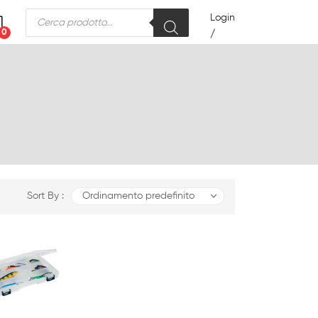
Products
Login
search
0
/
Sort By :
Ordinamento predefinito