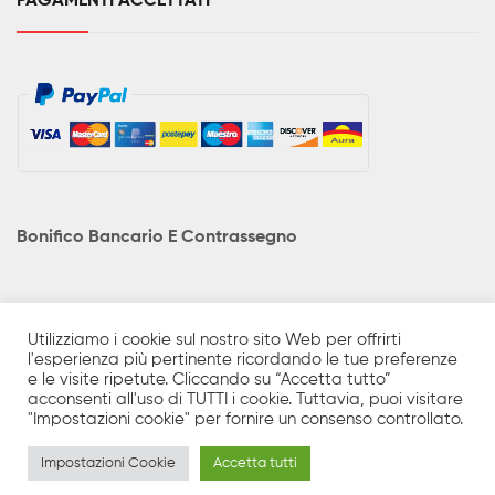
PAGAMENTI ACCETTATI
Bonifico Bancario E Contrassegno
Utilizziamo i cookie sul nostro sito Web per offrirti
l'esperienza più pertinente ricordando le tue preferenze
I prodotti in catalogo sono solo una minima parte di quanto
e le visite ripetute. Cliccando su “Accetta tutto”
realmente disponibile. Prezzi e caratteristiche tecniche possono
acconsenti all'uso di TUTTI i cookie. Tuttavia, puoi visitare
essere soggetti a variazioni senza preavviso e le foto sono a
"Impostazioni cookie" per fornire un consenso controllato.
titolo puramente indicativo. Prezzi iva compresa. Sito Ecommerce
realizzato da
Solutions4IT
Impostazioni Cookie
Accetta tutti