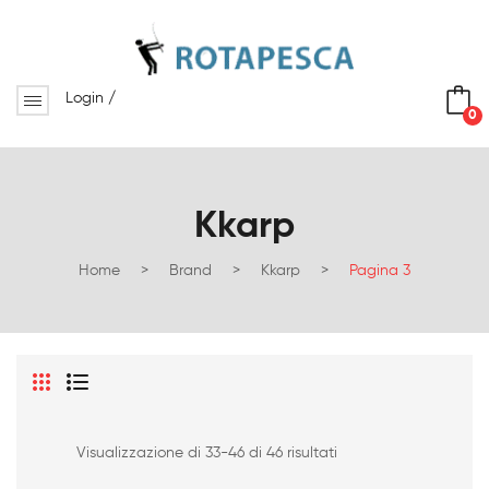
Login
/
0
No products in the cart.
Kkarp
Home
>
Brand
>
Kkarp
>
Pagina 3
Visualizzazione di 33-46 di 46 risultati