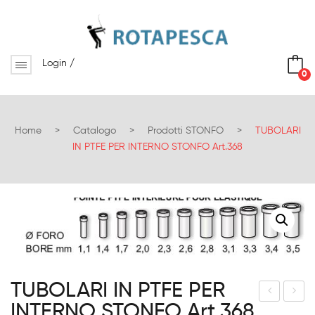
Login
/
0
No products in the cart.
Home
>
Catalogo
>
Prodotti STONFO
>
TUBOLARI
IN PTFE PER INTERNO STONFO Art.368
TUBOLARI IN PTFE PER
INTERNO STONFO Art.368
UB
UB