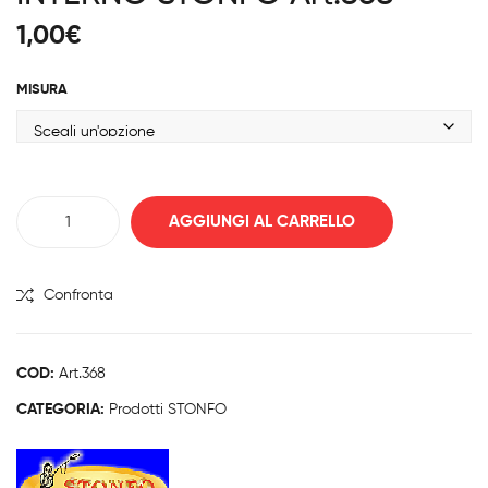
OLA
OLA
1,00
€
RI
RI
IN
PTF
MISURA
PTF
E
E
SM
MA
ALL
XI
HO
TUBOLARI
STO
LE
AGGIUNGI AL CARRELLO
IN
NF
STO
PTFE
O
NF
PER
Confronta
Art.
O
INTERNO
3-
Art.
STONFO
00
580
Art.368
COD:
Art.368
quantità
CATEGORIA:
Prodotti STONFO