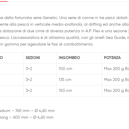
della fortunata serie Genetic. Una serie di canne in tre pezzi dotati di 
nte alla pesca in verticale medio-profonda, al drifting ed anche alla
La dotazione di due cime di diversa potenza in A.P. Flex e una sezione 
esca. L’accessoristica è di altissima qualità, con gli anelli Sea Guide, m
e in gomma per agevolare le fasi di combattimento.
RO
SEZIONI
INGOMBRO
POTENZA
3+2
100 cm
Max 200 g Bo
3+2
135 cm
Max 200 g Bo
3+2
150 cm
Max 200 g Bo
 Medium – 760 mm – Ø 4,60 mm
 Strong – 600 mm – Ø 4,60 mm