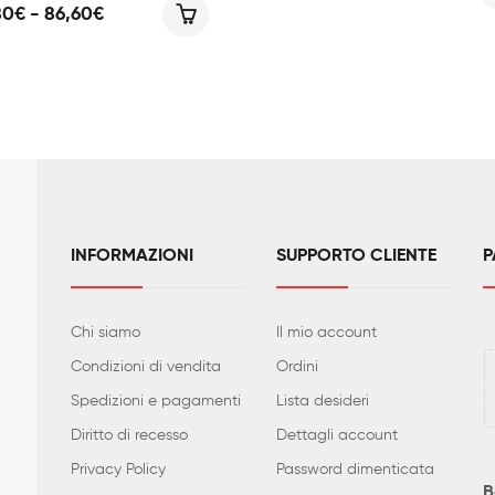
di
Fascia
80
€
-
86,60
€
prezzo
di
da
prezzo:
195,00
da
a
77,80€
217,00
a
86,60€
INFORMAZIONI
SUPPORTO CLIENTE
P
Chi siamo
Il mio account
Condizioni di vendita
Ordini
Spedizioni e pagamenti
Lista desideri
Diritto di recesso
Dettagli account
Privacy Policy
Password dimenticata
B