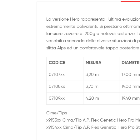
La versione Hero rappresenta l’ultima evoluzione 
estremamente polivalenti. Si prestano ottimame
lanciare zavorre di 200g a notevoli distanze. 
variabili a seconda delle diverse situazioni di p
slitta Alps ed un confortevole tappo posterior
CODICE
MISURA
DIAMET
07107xx
3,20 m
17,00 mm
07108xx
3,70 m
19,00 mm
07109xx
4,20 m
19,40 mm
Cime/Tips
x9153xx Cima/Tip A.P. Flex Genetic Hero Pro
x9154xx Cima/Tip A.P. Flex Genetic Hero Pro