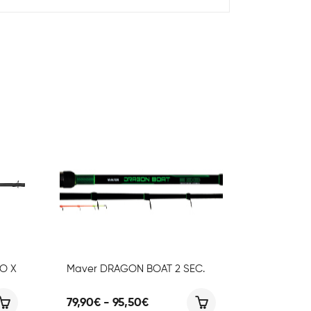
RO X
Maver DRAGON BOAT 2 SEC.
Fascia
79,90
€
-
95,50
€