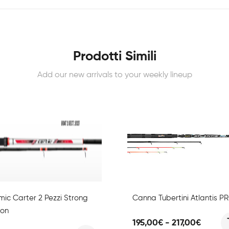
Prodotti Simili
Add our new arrivals to your weekly lineup
mic Carter 2 Pezzi Strong
Canna Tubertini Atlantis P
ion
Fascia
195,00
€
-
217,00
€