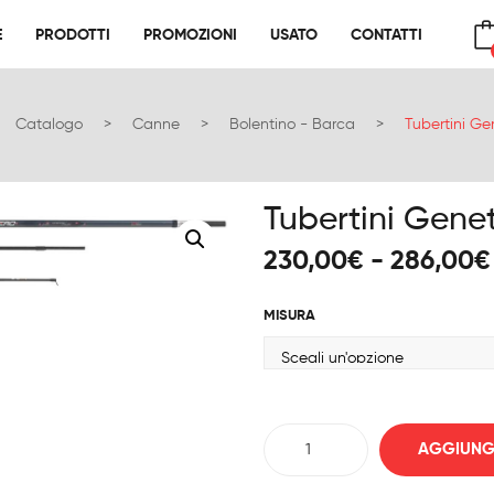
E
PRODOTTI
PROMOZIONI
USATO
CONTATTI
E
PRODOTTI
PROMOZIONI
USATO
CONTATTI
No products in the cart.
Catalogo
>
Canne
>
Bolentino - Barca
>
Tubertini Ge
Tubertini Gene
230,00
€
-
286,00
€
MISURA
Tubertini
AGGIUNGI
Genetic
HERO