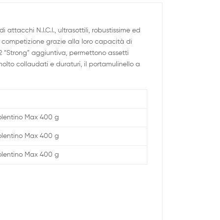
attacchi N.I.C.I., ultrasottili, robustissime ed
 competizione grazie alla loro capacità di
2 “Strong” aggiuntiva, permettono assetti
olto collaudati e duraturi, il portamulinello a
lentino Max 400 g
lentino Max 400 g
lentino Max 400 g