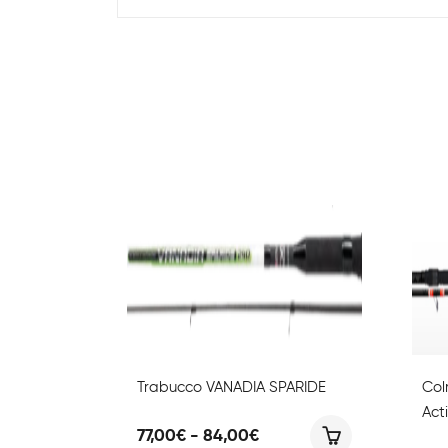
Trabucco VANADIA SPARIDE
Col
Act
Fascia
77,00
€
-
84,00
€