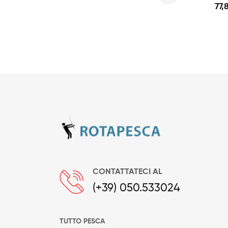
di
77,
prezzo:
da
77,00€
a
84,00€
CONTATTATECI AL
(+39) 050.533024
TUTTO PESCA