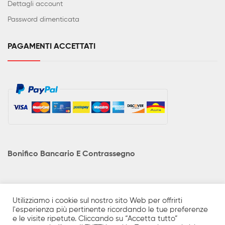
Dettagli account
Password dimenticata
PAGAMENTI ACCETTATI
Bonifico Bancario E Contrassegno
Utilizziamo i cookie sul nostro sito Web per offrirti
I prodotti in catalogo sono solo una minima parte di quanto
l'esperienza più pertinente ricordando le tue preferenze
e le visite ripetute. Cliccando su “Accetta tutto”
realmente disponibile. Prezzi e caratteristiche tecniche possono