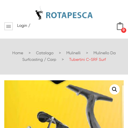
Login
/
0
No products in the cart.
Home
>
Catalogo
>
Mulinelli
>
Mulinello Da
Surfcasting / Carp
>
Tubertini C-SRF Surf