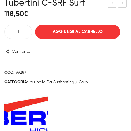
Tubertini C-SRF Surf
ube
rab
118,50
€
rtini
ucc
Tal
o
Tubertini
AGGIUNGI AL CARRELLO
axa
ATO
C-
830
MIC
SRF
surf
0
XR
Confronta
quantità
PO
WE
R
COD:
99287
LITE
CATEGORIA:
Mulinello Da Surfcasting / Carp