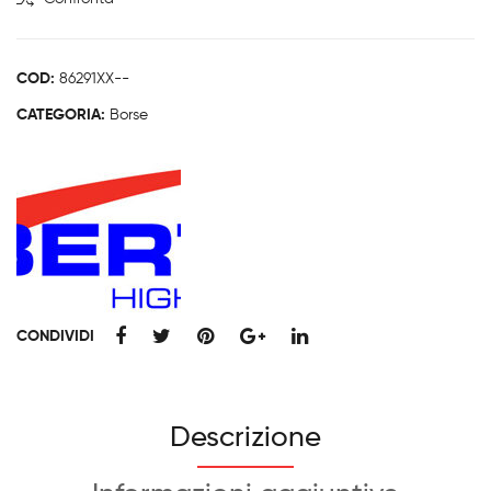
WP
pz.
quantità
Put
In
COD:
86291XX--
CATEGORIA:
Borse
CONDIVIDI
Descrizione