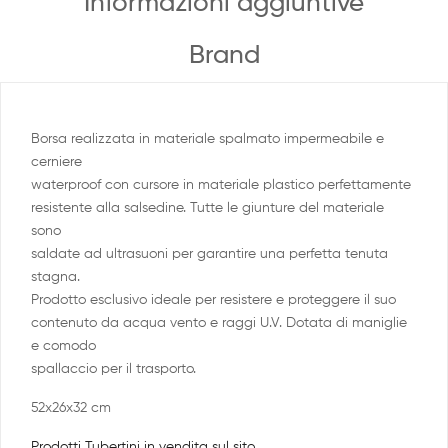
Informazioni aggiuntive
Brand
Borsa realizzata in materiale spalmato impermeabile e
cerniere
waterproof con cursore in materiale plastico perfettamente
resistente alla salsedine. Tutte le giunture del materiale
sono
saldate ad ultrasuoni per garantire una perfetta tenuta
stagna.
Prodotto esclusivo ideale per resistere e proteggere il suo
contenuto da acqua vento e raggi U.V. Dotata di maniglie
e comodo
spallaccio per il trasporto.
52x26x32 cm
Prodotti Tubertini in vendita sul sito