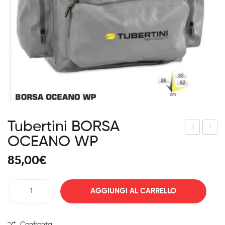
Tubertini BORSA
OCEANO WP
ube
ave
rtini
r
85,00
€
ZAI
Dar
NO
ksid
Tubertini
AGGIUNGI AL CARRELLO
EXP
e K1
BORSA
LOR
SUR
OCEANO
ER
F 3
WP
Confronta