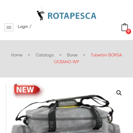
Login
/
0
No products in the cart.
Home
>
Catalogo
>
Borse
>
Tubertini BORSA
OCEANO WP