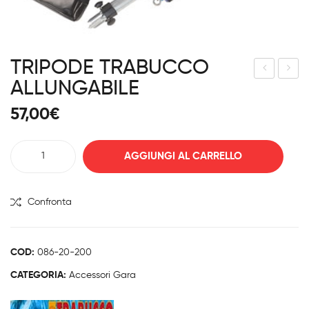
TRIPODE TRABUCCO
ALLUNGABILE
GA
ULL
NCI
O
57,00
€
O
TRA
STO
BU
TRIPODE
AGGIUNGI AL CARRELLO
NF
CC
TRABUCCO
O
O
ALLUNGABILE
CO
quantità
Confronta
N 4
PIE
DI
COD:
086-20-200
CATEGORIA:
Accessori Gara