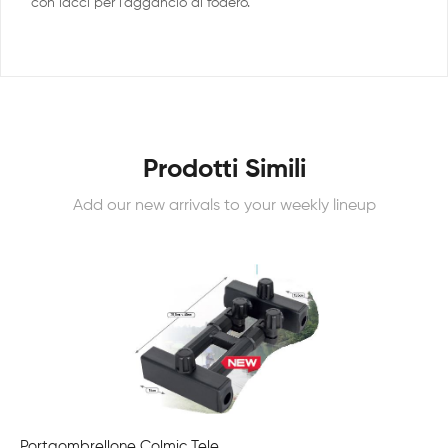
con lacci per l’aggancio al fodero.
Prodotti Simili
Add our new arrivals to your weekly lineup
Portaombrellone Colmic Tele