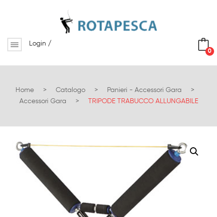
Login
/
0
No products in the cart.
Home
>
Catalogo
>
Panieri - Accessori Gara
>
Accessori Gara
>
TRIPODE TRABUCCO ALLUNGABILE