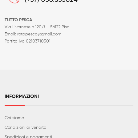
(+39) 050.533024
TUTTO PESCA
Via Livornese n.120/f – 56122 Pisa
Email: rotapesca@gmail.com
Partita Iva 02103710501
INFORMAZIONI
Chi siamo
Condizioni di vendita
Spedizioni e pagamenti