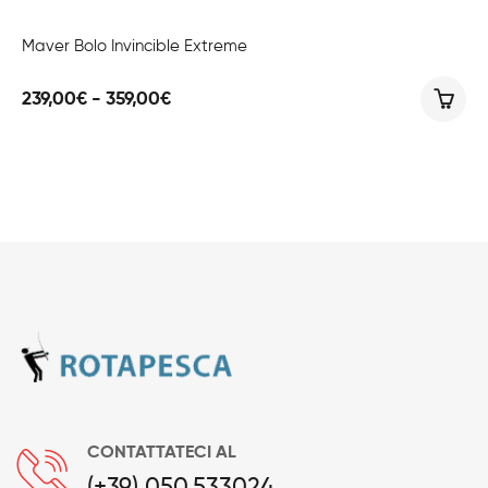
Maver Bolo Invincible Extreme
Fascia
239,00
€
-
359,00
€
di
prezzo:
da
239,00€
a
359,00€
CONTATTATECI AL