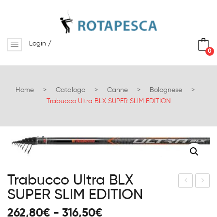
Login
/
0
No products in the cart.
Home
>
Catalogo
>
Canne
>
Bolognese
>
Trabucco Ultra BLX SUPER SLIM EDITION
Trabucco Ultra BLX
SUPER SLIM EDITION
rab
rab
ucc
ucc
Fascia
262,80
€
-
316,50
€