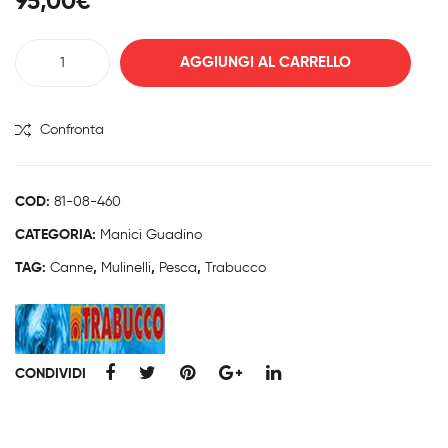
95,00
€
o
o
ULT
Pan
Trabucco
AGGIUNGI AL CARRELLO
RA
iere
SPECTRUM
NTX
TITA
FAST
PO
N
LITE
Confronta
WE
XR5
NET
quantità
R
CR
MAT
OS
COD:
81-08-460
CH
S
CATEGORIA:
Manici Guadino
NET
DR
TAG:
Canne
,
Mulinelli
,
Pesca
,
Trabucco
AW
LER
CONDIVIDI