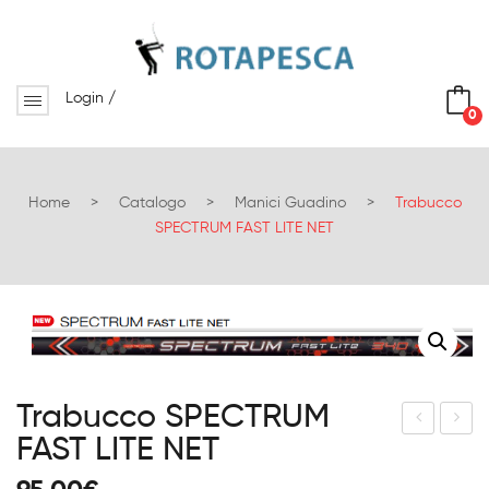
Login
/
0
No products in the cart.
Home
>
Catalogo
>
Manici Guadino
>
Trabucco
SPECTRUM FAST LITE NET
Trabucco SPECTRUM
FAST LITE NET
rab
rab
ucc
ucc