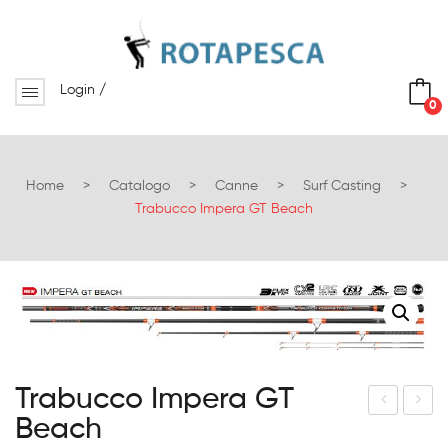
Login
/
0
No products in the cart.
Home
>
Catalogo
>
Canne
>
Surf Casting
>
Trabucco Impera GT Beach
Trabucco Impera GT
Beach
rab
rab