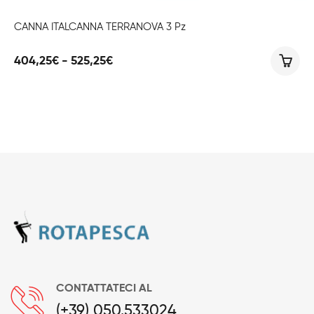
CANNA ITALCANNA TERRANOVA 3 Pz
Fascia
404,25
€
-
525,25
€
di
prezzo:
da
404,25€
a
525,25€
CONTATTATECI AL
(+39) 050.533024