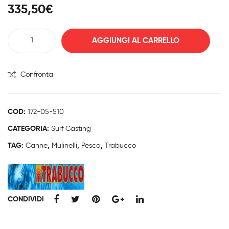
ucc
ucc
335,50
€
o
o
Sus
Cat
Trabucco
AGGIUNGI AL CARRELLO
piri
tur
Impera
a
a
GT
SKY
NT
Beach
Confronta
Surf
Bea
quantità
er
ch
COD:
172-05-510
CATEGORIA:
Surf Casting
TAG:
Canne
,
Mulinelli
,
Pesca
,
Trabucco
CONDIVIDI