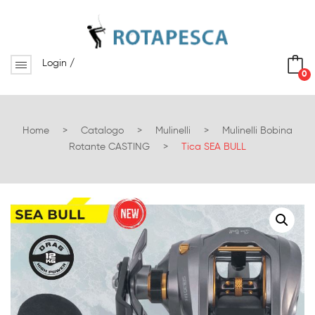
Login
/
0
No products in the cart.
Home
>
Catalogo
>
Mulinelli
>
Mulinelli Bobina
Rotante CASTING
>
Tica SEA BULL