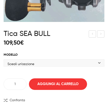
Tica SEA BULL
ica
ica
109,50
€
FO
Pha
RCE
nto
MODELLO
JIG
m
101
Tica
AGGIUNGI AL CARRELLO
SEA
BULL
quantità
Confronta