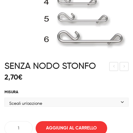
SENZA NODO STONFO
TTA
ait
2,70
€
CC
Clip
O
MISURA
BIG
STO
NF
O
SENZA
AGGIUNGI AL CARRELLO
NODO