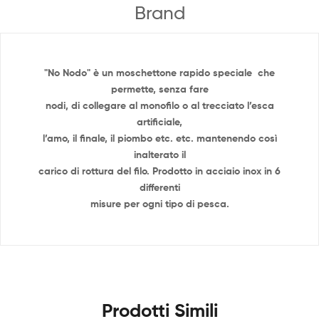
Brand
"No Nodo" è un moschettone rapido speciale che
permette, senza fare
nodi, di collegare al monofilo o al trecciato l’esca
artificiale,
l’amo, il finale, il piombo etc. etc. mantenendo così
inalterato il
carico di rottura del filo. Prodotto in acciaio inox in 6
differenti
misure per ogni tipo di pesca.
Prodotti Simili