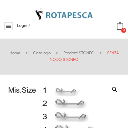
Login
/
0
No products in the cart.
Home
>
Catalogo
>
Prodotti STONFO
>
SENZA
NODO STONFO