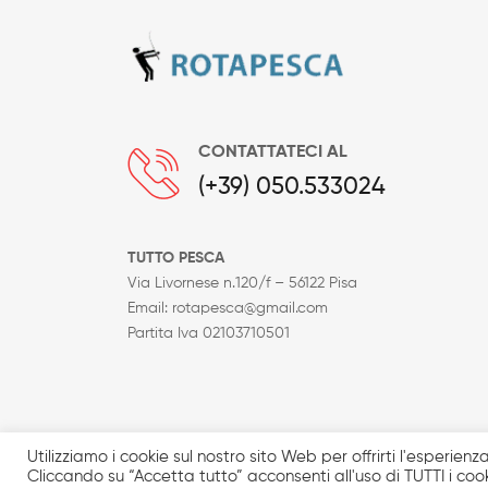
CONTATTATECI AL
(+39) 050.533024
TUTTO PESCA
Via Livornese n.120/f – 56122 Pisa
Email: rotapesca@gmail.com
Partita Iva 02103710501
I prodotti in catalogo sono solo una minima parte d
Utilizziamo i cookie sul nostro sito Web per offrirti l'esperien
foto sono a titolo puramente indicativo. Prezzi iv
Cliccando su “Accetta tutto” acconsenti all'uso di TUTTI i cook