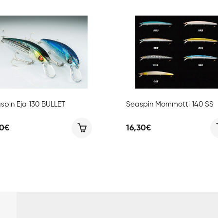
spin Eja 130 BULLET
Seaspin Mommotti 140 SS
70
€
16,30
€