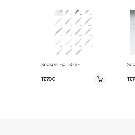
Seaspin Eja 130 SF
Sea
17,70
€
17,