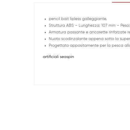
pencil bait lipless galleggiante.
Struttura ABS – Lunghezza: 107 mm – Peso: 
Armatura passante e ancorette rinforzate res
Nuoto scodinzolante appena sotto la superf
Progettato appositamente per la pesca alla s
artificiali seaspin