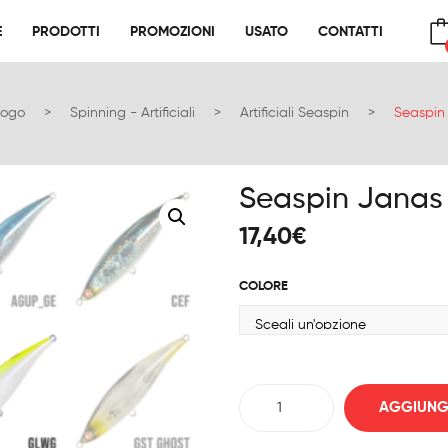
E
PRODOTTI
PROMOZIONI
USATO
CONTATTI
E
PRODOTTI
PROMOZIONI
USATO
CONTATTI
No products in the cart.
logo
>
Spinning - Artificiali
>
Artificiali Seaspin
>
Seaspin
Seaspin Janas
17,40
€
COLORE
Seaspin
AGGIUNGI
Janas
107