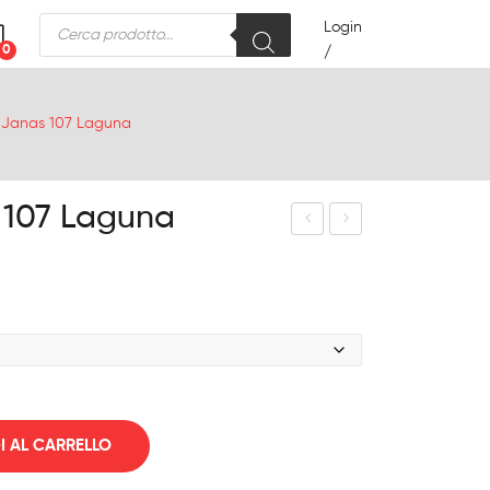
Products
Login
search
0
/
 Janas 107 Laguna
 107 Laguna
rab
eas
ucc
pin
o
Jan
AST
as
OR
107
E X
Blu
PO
e
WE
Wa
 AL CARRELLO
R
ter