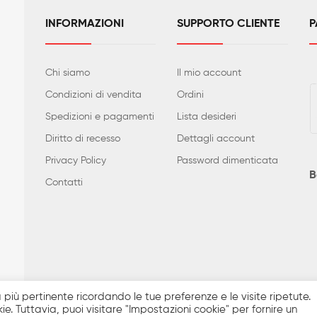
INFORMAZIONI
SUPPORTO CLIENTE
P
Chi siamo
Il mio account
Condizioni di vendita
Ordini
Spedizioni e pagamenti
Lista desideri
Diritto di recesso
Dettagli account
Privacy Policy
Password dimenticata
B
Contatti
i quanto realmente disponibile. Prezzi e caratteristiche tecniche posso
za più pertinente ricordando le tue preferenze e le visite ripetute.
a compresa. Sito Ecommerce realizzato da
Solutions4IT
ie. Tuttavia, puoi visitare "Impostazioni cookie" per fornire un