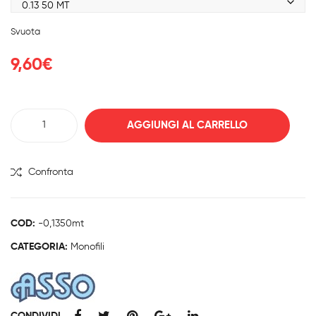
100
ABY
8,30€
0 /
SS
a
Svuota
40,40€
750
SPE
ED
9,60
€
JIG
MONOFILO
AGGIUNGI AL CARRELLO
ASSO
CUORI
FLUOROCARBON
Confronta
50
MT
quantità
COD:
-0,1350mt
CATEGORIA:
Monofili