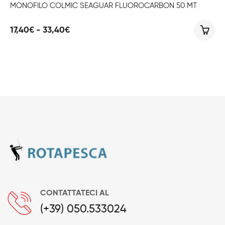
MONOFILO COLMIC SEAGUAR FLUOROCARBON 50 MT
Fascia
17,40
€
-
33,40
€
di
prezzo:
da
17,40€
a
33,40€
CONTATTATECI AL
(+39) 050.533024