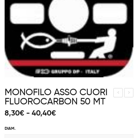
MONOFILO ASSO CUORI
FLUOROCARBON 50 MT
AIW
ERTI
A
CAL
Fascia
8,30
€
-
40,40
€
TAN
JIG
di
AC
GIN
prezzo:
DIAM.
OM
G
da