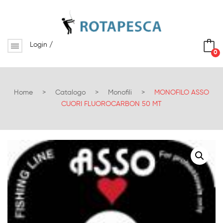
Login
/
0
No products in the cart.
Home
>
Catalogo
>
Monofili
>
MONOFILO ASSO
CUORI FLUOROCARBON 50 MT