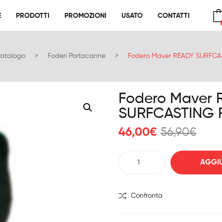
E
PRODOTTI
PROMOZIONI
USATO
CONTATTI
E
PRODOTTI
PROMOZIONI
USATO
CONTATTI
No products in the cart.
atalogo
>
Foderi Portacanne
>
Fodero Maver READY SURFCA
Fodero Maver 
SURFCASTING 
Il
Il
46,00
€
56,90
€
prez
prez
orig
attu
Fodero
AGGIU
era:
è:
Maver
56,9
46,0
READY
SURFCASTING
Confronta
REALITY
quantità