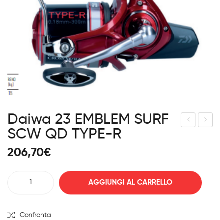
Daiwa 23 EMBLEM SURF
SCW QD TYPE-R
aiw
aiw
a
a
206,70
€
LEG
23
ALIS
EM
Daiwa
AGGIUNGI AL CARRELLO
LT
BLE
23
M
EMBLEM
45
SURF
Confronta