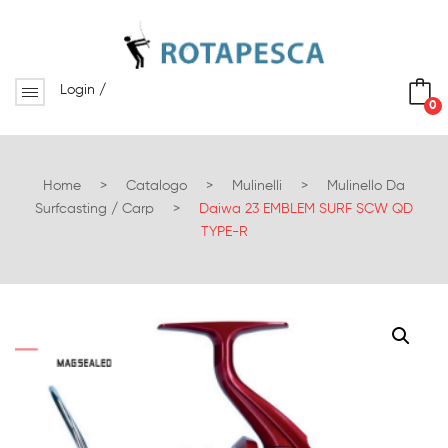
Login
/
0
No products in the cart.
Home
>
Catalogo
>
Mulinelli
>
Mulinello Da
Surfcasting / Carp
>
Daiwa 23 EMBLEM SURF SCW QD
TYPE-R