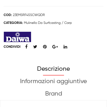
SC
SCW
QD
W
TYPE-
QD
COD:
23EMSRF45SCWQDR
R
quantità
CATEGORIA:
Mulinello Da Surfcasting / Carp
CONDIVIDI
Descrizione
Informazioni aggiuntive
Brand