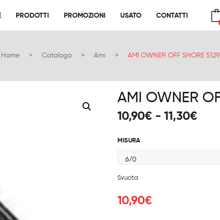
E
PRODOTTI
PROMOZIONI
USATO
CONTATTI
E
PRODOTTI
PROMOZIONI
USATO
CONTATTI
No products in the cart.
Home
>
Catalogo
>
Ami
>
AMI OWNER OFF SHORE 5129
AMI OWNER OF
Fas
10,90
€
-
11,30
€
di
prez
MISURA
da
10,
a
Svuota
11,3
10,90
€