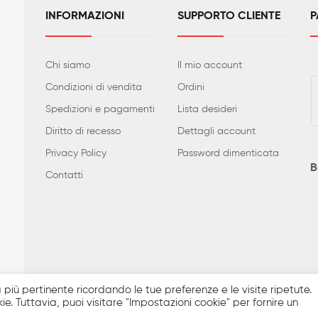
INFORMAZIONI
SUPPORTO CLIENTE
P
Chi siamo
Il mio account
Condizioni di vendita
Ordini
Spedizioni e pagamenti
Lista desideri
Diritto di recesso
Dettagli account
Privacy Policy
Password dimenticata
B
Contatti
i quanto realmente disponibile. Prezzi e caratteristiche tecniche posso
za più pertinente ricordando le tue preferenze e le visite ripetute.
a compresa. Sito Ecommerce realizzato da
Solutions4IT
ie. Tuttavia, puoi visitare "Impostazioni cookie" per fornire un