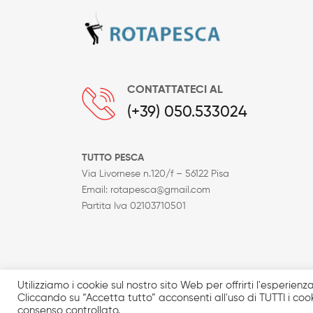
CONTATTATECI AL
(+39) 050.533024
TUTTO PESCA
Via Livornese n.120/f – 56122 Pisa
Email: rotapesca@gmail.com
Partita Iva 02103710501
I prodotti in catalogo sono solo una minima parte d
Utilizziamo i cookie sul nostro sito Web per offrirti l'esperien
foto sono a titolo puramente indicativo. Prezzi iv
Cliccando su “Accetta tutto” acconsenti all'uso di TUTTI i cook
consenso controllato.