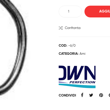
AMI
AGGIU
OWNER
OFF
SHORE
Confronta
5129
quantità
COD:
-6/0
CATEGORIA:
Ami
CONDIVIDI