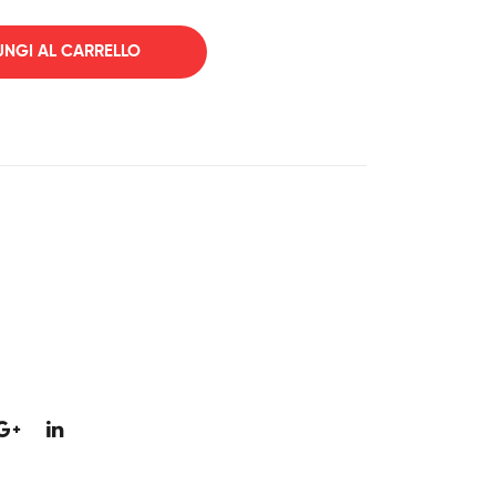
BAS
IA
NGI AL CARRELLO
45
SC
W
QD